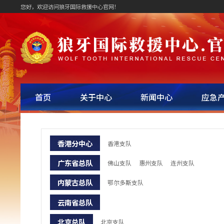
您好，欢迎访问狼牙国际救援中心官网！
首页
关于中心
新闻中心
应急
香港分中心
香港支队
广东省总队
佛山支队
惠州支队
连州支队
内蒙古总队
鄂尔多斯支队
云南省总队
北京总队
北京支队