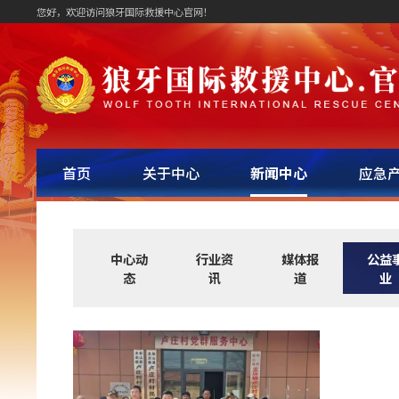
您好，欢迎访问狼牙国际救援中心官网！
首页
关于中心
新闻中心
应急
中心动
行业资
媒体报
公益
态
讯
道
业