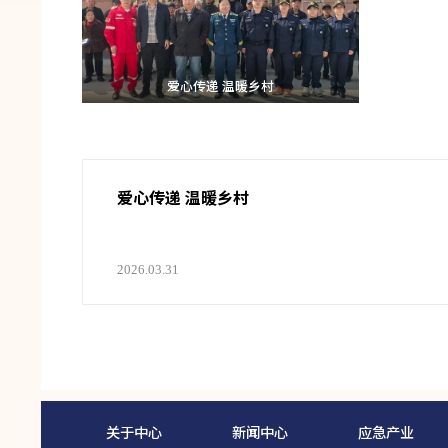
爱心传递 温暖乡村
爱心传递 温暖乡村
2026.03.31
关于中心
新闻中心
应急产业