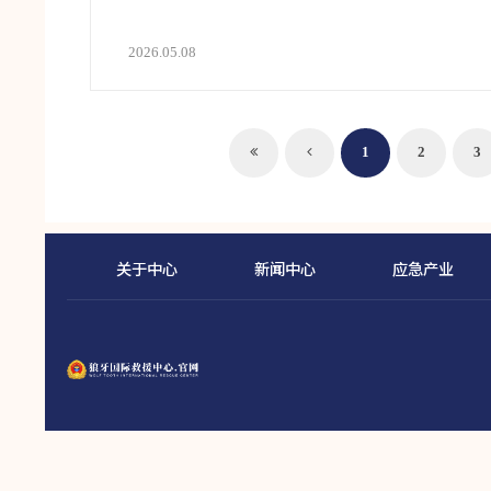
2026.05.08
1
2
3
关于中心
新闻中心
应急产业